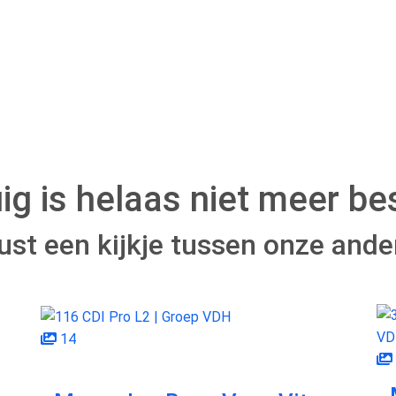
uig is helaas niet meer be
st een kijkje tussen onze and
14