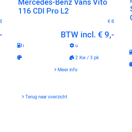
Mercedes-Benz Vans Vito
116 CDI Pro L2
8
€ 8
-
BTW incl.
€ 9,-
i
u
2 Kw / 3 pk
Meer info
Terug naar overzicht