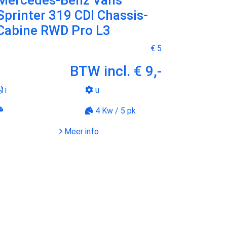
Mercedes-Benz Vans
Sprinter 319 CDI Chassis-
Cabine RWD Pro L3
€ 5
BTW incl.
€ 9,-
i
u
4 Kw / 5 pk
Meer info