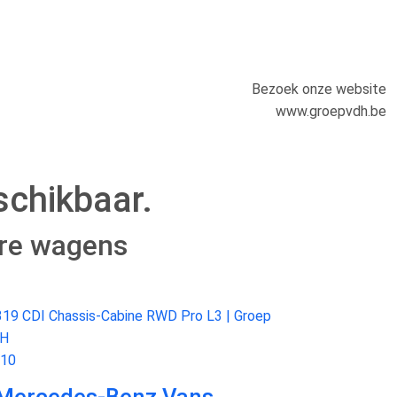
Bezoek onze website
www.groepvdh.be
schikbaar.
ere wagens
10